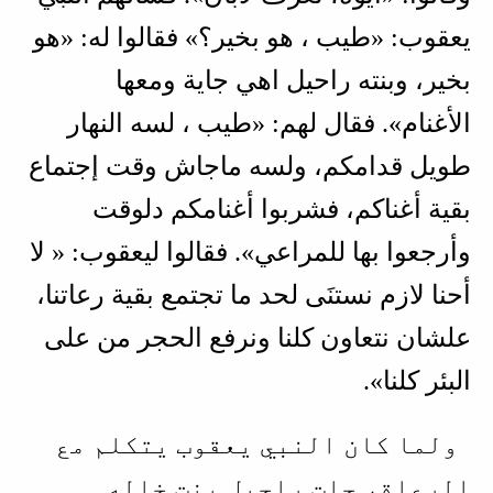
يعقوب: «طيب ، هو بخير؟» فقالوا له: «هو
بخير، وبنته راحيل اهي جاية ومعها
الأغنام». فقال لهم: «طيب ، لسه النهار
طويل قدامكم، ولسه ماجاش وقت إجتماع
بقية أغناكم، فشربوا أغنامكم دلوقت
وأرجعوا بها للمراعي». فقالوا ليعقوب: « لا
أحنا لازم نستنَى لحد ما تجتمع بقية رعاتنا،
علشان نتعاون كلنا ونرفع الحجر من على
البئر كلنا».
ولما كان النبي يعقوب يتكلم مع
الرعاة، جات راحيل بنت خاله