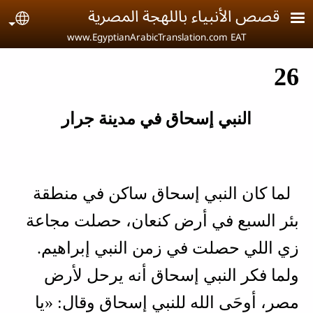
Skip to main conten
قصص الأنبياء باللهجة المصرية
age
www.EgyptianArabicTranslation.com EAT
26
النبي إسحاق في مدينة جرار
لما كان النبي إسحاق ساكن في منطقة
بئر السبع في أرض كنعان، حصلت مجاعة
زي اللي حصلت في زمن النبي إبراهيم.
ولما فكر النبي إسحاق أنه يرحل لأرض
مصر، أوحَى الله للنبي إسحاق وقال: «يا