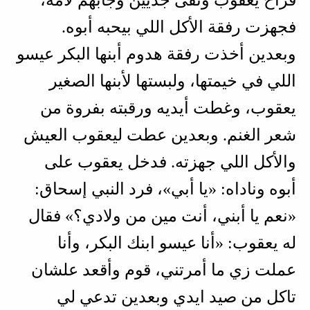
فراح يعقوب ونقَى جديين وجابهم لأمه،
فجهزت رفقة الأكل اللي بيحبه أبوه.
وبعدين أخذت رفقة هدوم أبنها البكر عيسو
اللي في خيمتها، ولبستها لأبنها الصغير
يعقوب، وغطت أيديه ورقبته بفروة من
شعر الغنم. وبعدين عطت ليعقوب العيش
والأكل اللي جهزته. فدخل يعقوب على
أبوه وناداه: «يا أبي»، فرد النبي إسحاق:
«نعم يا أبني، أنت مين من ولادي؟» فقال
له يعقوب: «أنا عيسو ابنك البكر، وأنا
عملت زي ما أمرتني، قوم وأقعد علشان
تاكل من صيد ايدي وبعدين تدعي لي