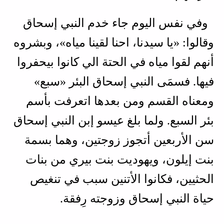
وفي نفس اليوم جاء خدم النبي إسحاق
وقالوا: «يا سيدنا، احنا لقينا مياه»، وبشروه
أنهم لقوا مياه في الحتة الي كانوا بيحفروا
فيها. فسمَى النبي إسحاق البئر «سبع»
ومعناه القسم ومن بعدها اتعرفت بأسم
بئر السبع. ولما بلغ عيسو إبن النبي إسحاق
سن الأربعين أتجوز زوجتين، وهما بسمة
بنت إيلون، ويهوديت بنت بيري من بنات
الحثيين، فكانوا الأتنين سبب في تنغيص
حياة النبي إسحاق وزوجته رِفقة.