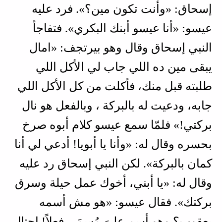
إسحاق: «وأنت تكون مين؟». فرد عليه
عيسو: «أنا عيسو أبنك البكري». فتفاجأ
النبي إسحاق وقال وهو بيرتجف: «امال
يبقى مين ده اللي جاب لي الأكل اللي
طلبته قبل منك، فأكلت من كل الأكل اللي
جابه، ودعيت له بالبركة ، وبالفعل هو نال
بركتي!» فلمّا سمع عيسو كلام أبوه صرخ
بحسره وقال له: «وأنا يا أبويا! أدعي لي أنا
كمان بالبركة». لكن النبي إسحاق رد عليه
وقال له: «يا أبني، أخوك عمل حيلة وسرق
بركتك». فقال عيسو: «هو مش أسمه
يعقوب؟ وهو أسم علىَ مُسمَى فعلاً! احتال