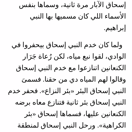
إسحاق الآبار مرة ثانية، وسماها بنفس
الأسماء اللي كان مسميها بها النبي
إبراهيم.
ولما كان خدم النبي إسحاق بيحفروا في
الوادي، لقوا نبع مياه، لكن رُعاة جَرَار
الكنعانين اتنازعوا مع خدم النبي إسحاق
وقالوا لهم المياه دي من حقنا. فسمىَ
النبي إسحاق البئر «بئر النزاع». فحفر خدم
النبي إسحاق بئر ثانية فتنازع معاه برضه
الكنعانين عليها، فسماها إسحاق «بئر
الكراهية». ورحل النبي إسحاق لمنطقة