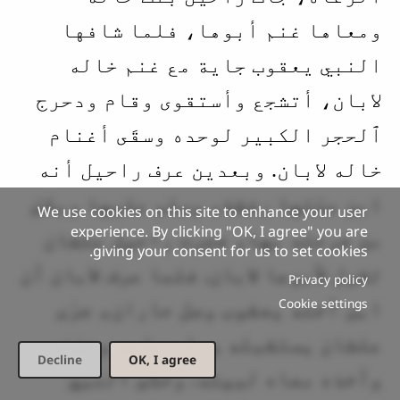
ومعاها غنم أبوها، فلما شافها
النبي يعقوب جاية مع غنم خاله
لابان، أتشجع وأستقوى وقام ودحرج
ٱلحجر الكبير لوحده وسقَى أغنام
خاله لابان. وبعدين عرف راحيل أنه
ابن عمّتها رفقة، وسلم عليها وبكىَ
We use cookies on this site to enhance your user
experience. By clicking "OK, I agree" you are
من فرحته بها، فجرت راحيل علشان
giving your consent for us to set cookies.
تقول لأبوها لابان. فلما عرف لابان أن
Privacy policy
Cookie settings
ابن أخته يعقوب وصل حاران، جرَى
علشان يستقبله وسلم عليه وحضنه
Decline
OK, I agree
وأخذه معاه لبيته. وحكَى النبي