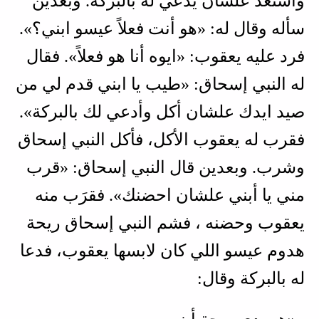
واستعد علشان يدعي له بالبركة. وبعدين
سأله وقال له: «هو أنت فعلاً عيسو ابني؟».
فرد عليه يعقوب: «ايوه أنا هو فعلاً». فقال
له النبي إسحاق: «طيب يا ابني قدم لي من
صيد ايدك علشان أكل وأدعي لك بالبركة».
فقرب له يعقوب الأكل، فأكل النبي إسحاق
وشرب. وبعدين قال النبي إسحاق: «قرب
مني يا أبني علشان احضنك». فقرَب منه
يعقوب وحضنه ، فشم النبي إسحاق ريحة
هدوم عيسو اللي كان لابسها يعقوب، فدعا
له بالبركة وقال: