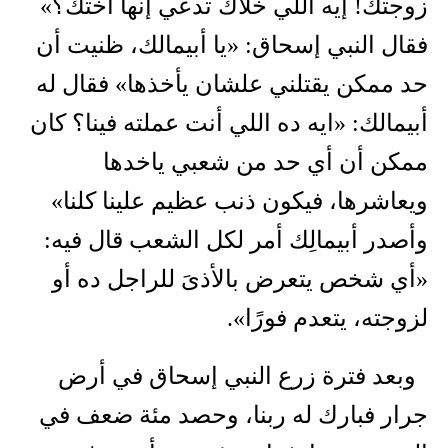
زوجتك! إيه اللي خلاك تدعي إنها أختك؟»
فقال النبي إسحاق: «يا أبيمالك، ظنيت أن
حد ممكن يقتلني علشان يأخذها» فقال له
أبيمالك: «ايه ده اللي أنت عملته فينا؟ كان
ممكن أن أي حد من شعبي ياخدها
ويعاشرها، فيكون ذنب عظيم علينا كلنا»
وأصدر أبيمالِك أمر لكل الشعب قال فيه:
«أي شخص يتعرض بالأذىَ للراجل ده أو
لزوجته، يتعدم فورًا».
وبعد فترة زرع النبي إسحاق في أرض
جرار فبارك له ربنا، وحصد مئة ضعف في