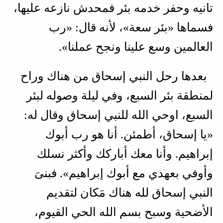
تانيه وحفر خدمه بئر فمحدش نازعه عليها،
فسماها «بئر سعة»، لأنه قال: «رب
العالمين وسع علينا ونجح عملنا».
بعدها رحل النبي إسحاق من هناك وراح
لمنطقة بئر السبع، وفي ليلة وصوله لبئر
السبع، اوحي الله للنبي إسحاق وقال له:
«يا إسحاق، أطمئن. أنا هو رب أبوك
إبراهيم. وأنا معك أباركك وأكثر نسلك
وأوفي بعهدي مع أبوك إبراهيم». فبنىَ
النبي إسحاق لله هناك مَكان لتقديم
الأضحية وسبح بسم الله الحي القيوم،