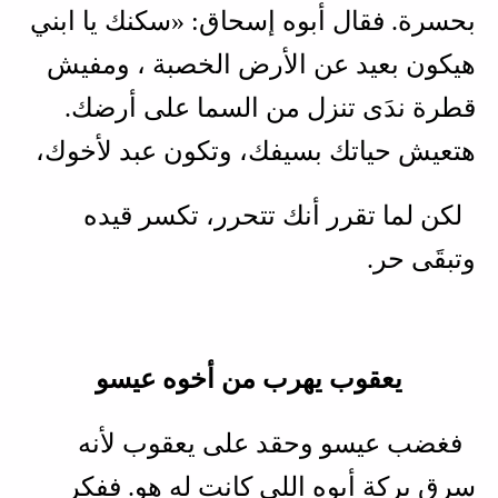
بحسرة. فقال أبوه إسحاق: «سكنك يا ابني
هيكون بعيد عن الأرض الخصبة ، ومفيش
قطرة ندَى تنزل من السما على أرضك.
هتعيش حياتك بسيفك، وتكون عبد لأخوك،
لكن لما تقرر أنك تتحرر، تكسر قيده
وتبقَى حر.
يعقوب يهرب من أخوه عيسو
فغضب عيسو وحقد على يعقوب لأنه
سرق بركة أبوه اللي كانت له هو. ففكر