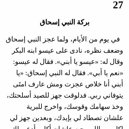
27
بركة النبي إسحاق
في يوم من الأيام، ولما عجز النبي إسحاق
وضعف نظره، نادى على عيسو ابنه البكر
وقال له: «عيسو يا أبني». فقال له عيسو:
«نعم يا أبي». فقال له النبي إسحاق: «يا
أبني أنا خلاص عجزت ومش عارف امتَى
يتوفاني ربي. فدلوقت جهز للصيد أسلحتك،
وخذ سهامك وقوسك، واخرج للبرية
علشان تصطاد لي بإيدك، وبعدين جهز لي
اكل من اللي بحبه علشان أكل وأدعي لك